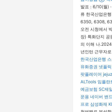
발표 : 6/10
류 한국산업은행 
6350, 6308
오전 시청에서 박
장) 특화단지 공
의 이해 나.20
년인턴 근무자로 
한국산업은행
스
유화증권
넷플릭
팟플레이어
jeju
ALTools
임플란
예금보험
SC제
운용
네이버 밴
프로
삼성화재
첫번째로 분석할 