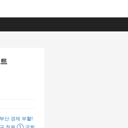
벤트
부산 경제 부활!
구 청원 ① 국회