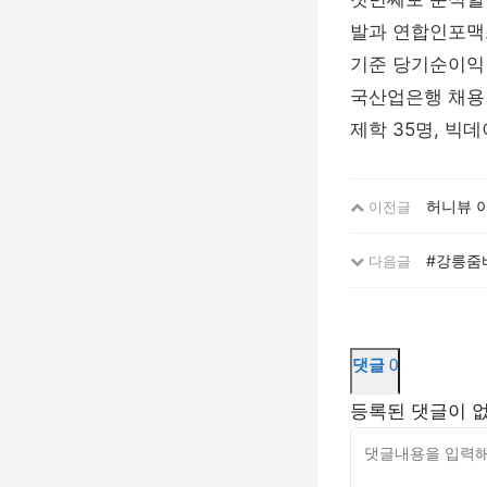
발과 연합인포맥스
기준 당기순이익 
국산업은행 채용 
제학 35명, 빅데
허니뷰 
이전글
#강릉줌바
다음글
댓글
0
등록된 댓글이 