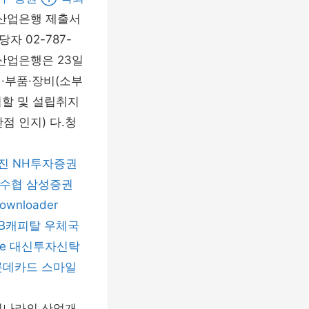
국산업은행 제출서
 02-787-
한국산업은행은 23일
·부품·장비(소부
 역할 및 설립취지
점 인지) 다.청
진
NH투자증권
수협
삼성증권
Downloader
KB캐피탈
우체국
e
대신투자신탁
롯데카드
스마일
우리나라의 산업개