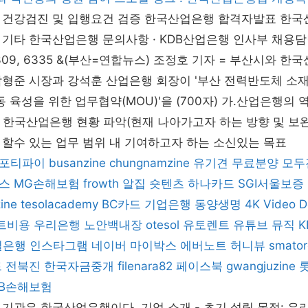
(월) · 건강검진 및 입행요건 검증 한국산업은행 합격자발표 한
기타 한국산업은행 문의사항 · KDB산업은행 인사부 채용담당자
, 6309, 6335 &(부산=연합뉴스) 조정호 기자 = 부산시와 
형준 시장과 강석훈 산업은행 회장이 '부산 전력반도체 소재
동 육성을 위한 업무협약(MOU)'을 (700자) 가.산업은행의
24 한국산업은행 현황 파악(현재 나아가고자 하는 방향 및 보완
할수 있는 업무 범위 내 기여하고자 하는 소신있는 목표
포티파이
busanzine
chungnamzine
유기견 무료분양
모두
스
MG손해보험
frowth
알집
숏텐츠
하나카드
SGI서울보증
zine
tesolacademy
BC카드
기업은행
동양생명
4K Video 
트비용
우리은행
노안백내장
otesol
유토렌트
유튜브 뮤직
일은행
인스타그램
네이버 마이박스
에버노트
허니뷰
smator
드
전북진
한국자금중개
filenara82
페이스북
gwangjuzine
KB손해보험
기관은 한국산업은행이다. 기업 소개 - 초기 설립 목적: 